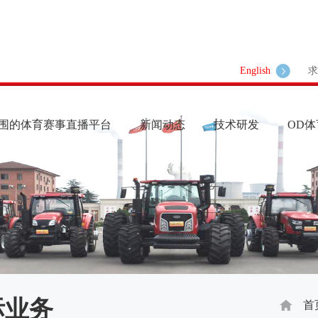
English
求
围的体育赛事直播平台
新闻动态
技术研发
OD体
际业务
首