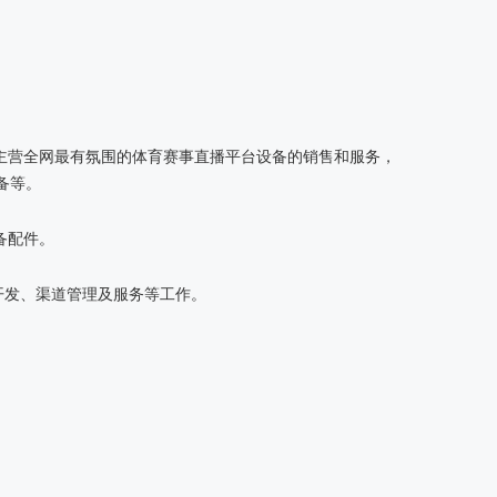
主营全网最有氛围的体育赛事直播平台设备的销售和服务，
备等。
备配件。
开发、渠道管理及服务等工作。