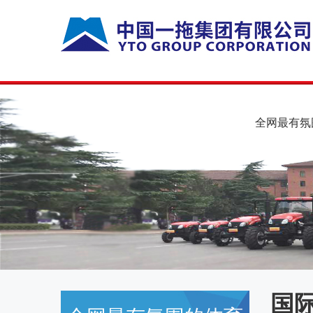
全网最有氛
国