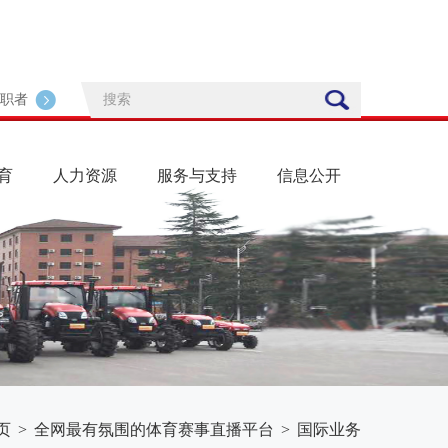
职者
育
人力资源
服务与支持
信息公开
页
>
全网最有氛围的体育赛事直播平台
>
国际业务